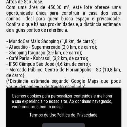
Altos de São José. 

Com uma área de 450,00 m², este lote oferece uma 
oportunidade única para construir a casa dos seus 
sonhos. Ideal para quem busca espaço e privacidade. 
Confira o que há nas proximidades e, a distância estimada 
de alguns pontos de referência.

- MundoCar Mais Shopping (1,8 km, de carro);

- Atacadão - Supermercado (2,0 km, de carro);

- Shopping Itaguaçu (3,9 km, de carro);

- Café Paris - Kobrasol, (3,2 km, de carro);

- IFSC Câmpus São José (4,6 km, de carro);

- Mercado Público, Centro de Florianópolis - SC (10,8 km, 
de carro). 

(*Distância estimada segundo Google Maps que pode 
variar, dependendo do trajeto escolhido).

Usamos cookies para personalizar conteúdos e melhorar
Terreno à venda com 626,00 m² no bairro Roçado em São 
a sua experiência no nosso site. Ao continuar navegando,
José SC

você concorda com o nosso
Gostou? Quer receber outras informações? Então entre 
Termos de Uso
Política de Privacidade
em contato e agende uma visita.
