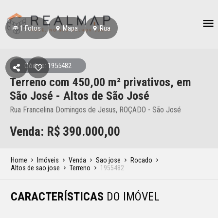
1
Fotos
Mapa
Rua
Código: 1955482
Terreno
com 450,00 m² privativos,
em
São José
- Altos de São José
Rua Francelina Domingos de Jesus, ROÇADO - São José
Venda: R$
390.000,00
Home
Imóveis
Venda
Sao jose
Rocado
Altos de sao jose
Terreno
1955482
CARACTERÍSTICAS
DO IMÓVEL