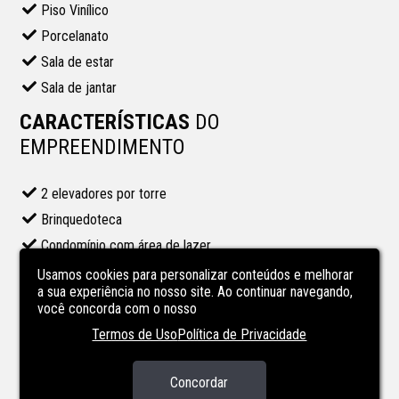
Piso Vinílico
Porcelanato
Sala de estar
Sala de jantar
CARACTERÍSTICAS
DO
EMPREENDIMENTO
2 elevadores por torre
Brinquedoteca
Condomínio com área de lazer
Espaço Externo - Jardim/quintal
Usamos cookies para personalizar conteúdos e melhorar
a sua experiência no nosso site. Ao continuar navegando,
Espaço Fitness/academia
você concorda com o nosso
Espaço Gourmet
Termos de Uso
Política de Privacidade
Gás central
Piscina Aquecida
Concordar