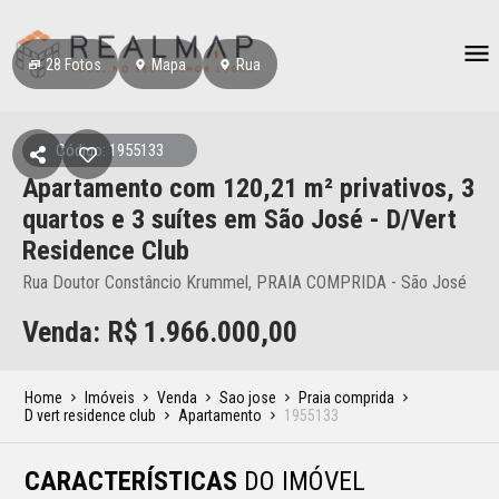
28
Fotos
Mapa
Rua
Código: 1955133
Apartamento
com 120,21 m² privativos,
3
quartos e 3 suítes
em São José
- D/Vert
Residence Club
Rua Doutor Constâncio Krummel, PRAIA COMPRIDA - São José
Venda: R$
1.966.000,00
Home
Imóveis
Venda
Sao jose
Praia comprida
D vert residence club
Apartamento
1955133
CARACTERÍSTICAS
DO IMÓVEL