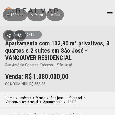
12
Fotos
Mapa
Rua
Código: 12415
Apartamento
com 103,90 m² privativos,
3
quartos e 2 suítes
em São José
-
VANCOUVER RESIDENCIAL
Rua Antônio Scherer, Kobrasol - São José
Venda: R$
1.080.000,00
CONDOMÍNIO: R$ 666,36
Home
Imóveis
Venda
Sao jose
Kobrasol
Vancouver residencial
Apartamento
12415