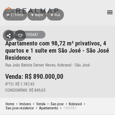
21
Fotos
Mapa
Rua
Código: 1955447
Apartamento
com 98,72 m² privativos,
4
quartos e 1 suíte
em São José
- São José
Residence
Rua João Batista Derner Neves, Kobrasol - São José
Venda: R$
890.000,00
IPTU: R$ 1.187,45
CONDOMÍNIO: R$ 849,63
Home
Imóveis
Venda
Sao jose
Kobrasol
Sao jose residence
Apartamento
1955447