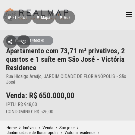
21
Fotos
Mapa
Rua
Código: 1955370
Apartamento
com 73,71 m² privativos,
2
quartos e 1 suíte
em São José
- Victória
Residence
Rua Hidalgo Araújo, JARDIM CIDADE DE FLORIANÓPOLIS - São
José
Venda: R$
650.000,00
IPTU: R$ 948,00
CONDOMÍNIO: R$ 526,00
Home
Imóveis
Venda
Sao jose
Jardim cidade de florianopolis
Victoria residence