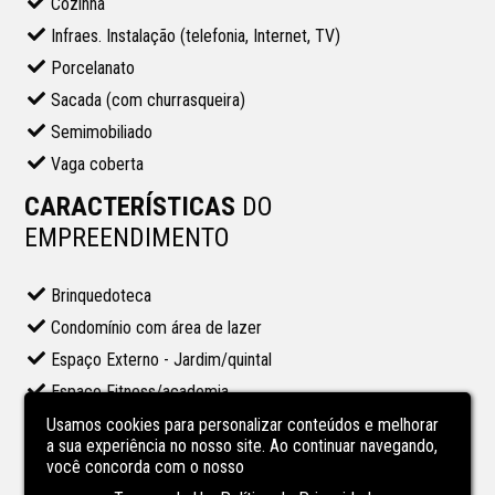
Cozinha
Infraes. Instalação (telefonia, Internet, TV)
Porcelanato
Sacada (com churrasqueira)
Semimobiliado
Vaga coberta
CARACTERÍSTICAS
DO
EMPREENDIMENTO
Brinquedoteca
Condomínio com área de lazer
Espaço Externo - Jardim/quintal
Espaço Fitness/academia
Gás central
Usamos cookies para personalizar conteúdos e melhorar
a sua experiência no nosso site. Ao continuar navegando,
Playground
você concorda com o nosso
Quadra de Esportes