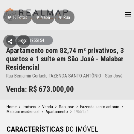
10
Fotos
Mapa
Rua
Código: 1955154
Apartamento
com 82,74 m² privativos,
3
quartos e 1 suíte
em São José
- Malabar
Residencial
Rua Benjamin Gerlach, FAZENDA SANTO ANTÔNIO - São José
Venda: R$
673.000,00
Home
Imóveis
Venda
Sao jose
Fazenda santo antonio
Malabar residencial
Apartamento
1955154
CARACTERÍSTICAS
DO IMÓVEL