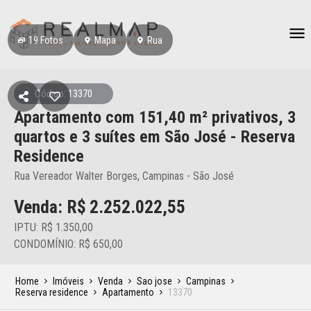
19
Fotos
Mapa
Rua
Código: 13370
Apartamento
com 151,40 m² privativos,
3
quartos e 3 suítes
em São José
- Reserva
Residence
Rua Vereador Walter Borges, Campinas - São José
Venda: R$
2.252.022,55
IPTU: R$ 1.350,00
CONDOMÍNIO: R$ 650,00
Home
Imóveis
Venda
Sao jose
Campinas
Reserva residence
Apartamento
13370