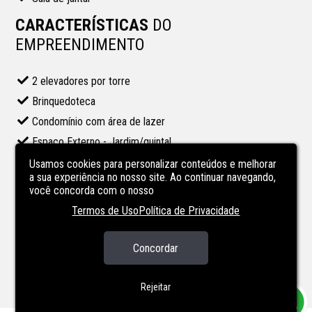
CARACTERÍSTICAS
DO
EMPREENDIMENTO
2 elevadores por torre
Brinquedoteca
Condomínio com área de lazer
Espaço Externo - Jardim/quintal
Espaço Gourmet
Usamos cookies para personalizar conteúdos e melhorar
a sua experiência no nosso site. Ao continuar navegando,
Gás central
você concorda com o nosso
Piscina
Termos de Uso
Política de Privacidade
Piscina Aquecida
Piscina no condominio
Concordar
Salão de festas
Rejeitar