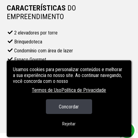
CARACTERÍSTICAS
DO
EMPREENDIMENTO
2 elevadores por torre
Brinquedoteca
Condomínio com área de lazer
Espaço Gourmet
Gás central
Usamos cookies para personalizar conteúdos e melhorar
a sua experiência no nosso site. Ao continuar navegando,
Piscina
você concorda com o nosso
Piscina Aquecida
Termos de Uso
Política de Privacidade
Piscina no condominio
Playground
Concordar
Salão de festas
Rejeitar