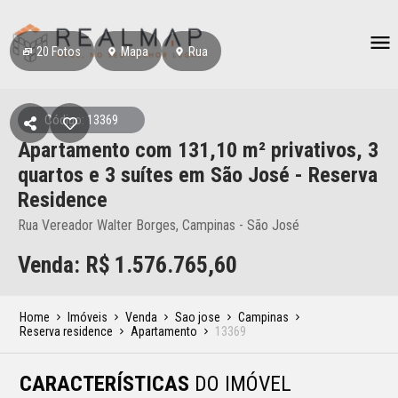
20
Fotos
Mapa
Rua
Código: 13369
Apartamento
com 131,10 m² privativos,
3
quartos e 3 suítes
em São José
- Reserva
Residence
Rua Vereador Walter Borges, Campinas - São José
Venda: R$
1.576.765,60
Home
Imóveis
Venda
Sao jose
Campinas
Reserva residence
Apartamento
13369
CARACTERÍSTICAS
DO IMÓVEL