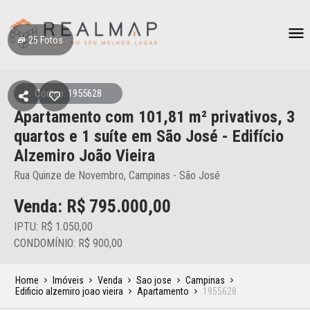
25
Fotos
Código: 1955628
Apartamento
com 101,81 m² privativos,
3
quartos e 1 suíte
em São José
- Edifício
Alzemiro João Vieira
Rua Quinze de Novembro, Campinas - São José
Venda: R$
795.000,00
IPTU: R$ 1.050,00
CONDOMÍNIO: R$ 900,00
Home
Imóveis
Venda
Sao jose
Campinas
Edificio alzemiro joao vieira
Apartamento
1955628