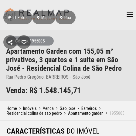
21
Fotos
Mapa
Rua
Código: 1955005
Apartamento Garden
com 155,05 m²
privativos,
3 quartos e 1 suíte
em São
José
- Residencial Colina de São Pedro
Rua Pedro Gregório, BARREIROS - São José
Venda: R$
1.548.145,71
Home
Imóveis
Venda
Sao jose
Barreiros
Residencial colina de sao pedro
Apartamento garden
1955005
CARACTERÍSTICAS
DO IMÓVEL