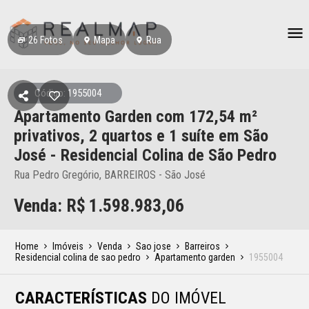
26
Fotos
Mapa
Rua
Código: 1955004
Apartamento Garden
com 172,54 m²
privativos,
2 quartos e 1 suíte
em São
José
- Residencial Colina de São Pedro
Rua Pedro Gregório, BARREIROS - São José
Venda: R$
1.598.983,06
Home
Imóveis
Venda
Sao jose
Barreiros
Residencial colina de sao pedro
Apartamento garden
1955004
CARACTERÍSTICAS
DO IMÓVEL