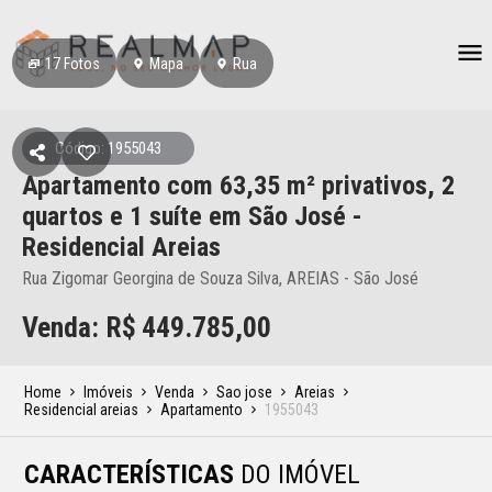
17
Fotos
Mapa
Rua
Código: 1955043
Apartamento
com 63,35 m² privativos,
2
quartos e 1 suíte
em São José
-
Residencial Areias
Rua Zigomar Georgina de Souza Silva, AREIAS - São José
Venda: R$
449.785,00
Home
Imóveis
Venda
Sao jose
Areias
Residencial areias
Apartamento
1955043
CARACTERÍSTICAS
DO IMÓVEL