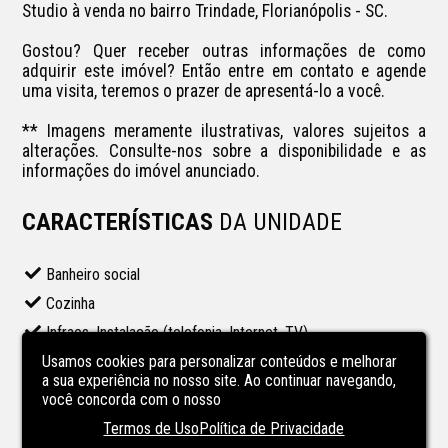
Studio à venda no bairro Trindade, Florianópolis - SC.

Gostou? Quer receber outras informações de como 
adquirir este imóvel? Então entre em contato e agende 
uma visita, teremos o prazer de apresentá-lo a você.

** Imagens meramente ilustrativas, valores sujeitos a 
alterações. Consulte-nos sobre a disponibilidade e as 
informações do imóvel anunciado.
CARACTERÍSTICAS
DA UNIDADE
Banheiro social
Cozinha
Infraes. Instalação (telefonia, Internet, TV)
Usamos cookies para personalizar conteúdos e melhorar
CARACTERÍSTICAS
DO
a sua experiência no nosso site. Ao continuar navegando,
EMPREENDIMENTO
você concorda com o nosso
Termos de Uso
Política de Privacidade