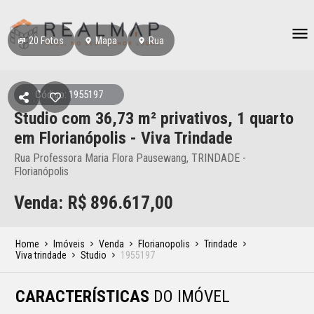
20
Fotos
Mapa
Rua
Código: 1955197
Studio
com 36,73 m² privativos,
1 quarto
em Florianópolis
- Viva Trindade
Rua Professora Maria Flora Pausewang, TRINDADE -
Florianópolis
Venda: R$
896.617,00
Home
Imóveis
Venda
Florianopolis
Trindade
Viva trindade
Studio
1955197
CARACTERÍSTICAS
DO IMÓVEL