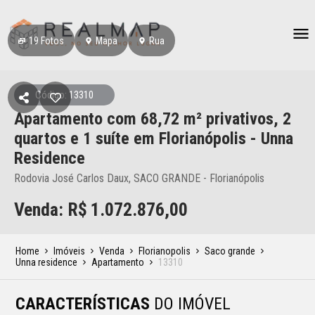
19
Fotos
Mapa
Rua
Código: 13310
Apartamento
com 68,72 m² privativos,
2
quartos e 1 suíte
em Florianópolis
- Unna
Residence
Rodovia José Carlos Daux, SACO GRANDE - Florianópolis
Venda: R$
1.072.876,00
Home
Imóveis
Venda
Florianopolis
Saco grande
Unna residence
Apartamento
13310
CARACTERÍSTICAS
DO IMÓVEL