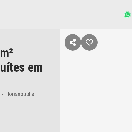
 m²
suítes
em
 Florianópolis