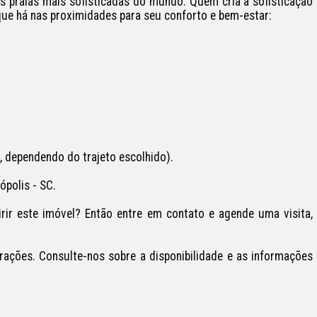
s praias mais sofisticadas do mundo. Quem cria a sofisticação 
que há nas proximidades para seu conforto e bem-estar:

 dependendo do trajeto escolhido).

olis - SC.  

r este imóvel? Então entre em contato e agende uma visita, 
rações. Consulte-nos sobre a disponibilidade e as informações 