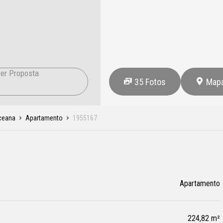
er Proposta
35
Fotos
Map
ceana
Apartamento
1955167
Apartamento
224,82 m²