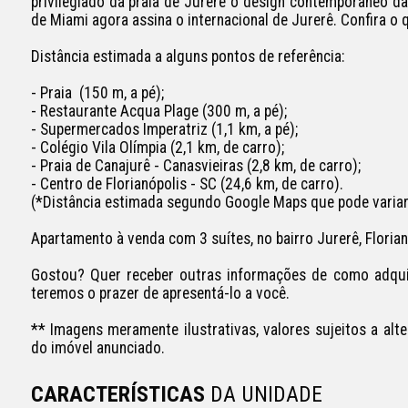
privilegiado da praia de Jurerê o design contemporâneo da
de Miami agora assina o internacional de Jurerê. Confira o 
Distância estimada a alguns pontos de referência:

- Praia  (150 m, a pé);

- Restaurante Acqua Plage (300 m, a pé);

- Supermercados Imperatriz (1,1 km, a pé);

- Colégio Vila Olímpia (2,1 km, de carro);

- Praia de Canajurê - Canasvieiras (2,8 km, de carro);

- Centro de Florianópolis - SC (24,6 km, de carro).

(*Distância estimada segundo Google Maps que pode variar,
Apartamento à venda com 3 suítes, no bairro Jurerê, Florianóp
Gostou? Quer receber outras informações de como adquiri
teremos o prazer de apresentá-lo a você.

** Imagens meramente ilustrativas, valores sujeitos a alte
do imóvel anunciado.
CARACTERÍSTICAS
DA UNIDADE