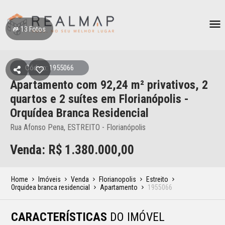
13
Fotos
Código: 1955066
Apartamento
com 92,24 m² privativos,
2
quartos e 2 suítes
em Florianópolis
-
Orquídea Branca Residencial
Rua Afonso Pena, ESTREITO - Florianópolis
Venda: R$
1.380.000,00
Home
Imóveis
Venda
Florianopolis
Estreito
Orquidea branca residencial
Apartamento
1955066
CARACTERÍSTICAS
DO IMÓVEL