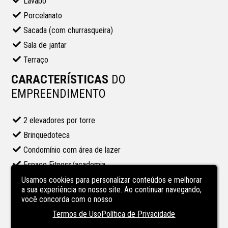
Lavabo
Porcelanato
Sacada (com churrasqueira)
Sala de jantar
Terraço
CARACTERÍSTICAS
DO
EMPREENDIMENTO
2 elevadores por torre
Brinquedoteca
Condomínio com área de lazer
Espaço Fitness/academia
Espaço Gourmet
Usamos cookies para personalizar conteúdos e melhorar
a sua experiência no nosso site. Ao continuar navegando,
Hall de entrada
você concorda com o nosso
Piscina Aquecida
Termos de Uso
Política de Privacidade
Piscina no condominio