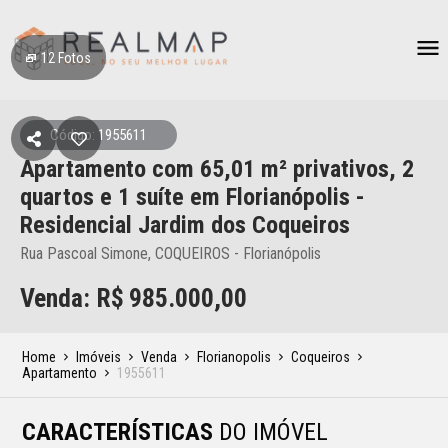
12
Fotos
Código: 1955611
Apartamento
com 65,01 m² privativos,
2
quartos e 1 suíte
em Florianópolis
-
Residencial Jardim dos Coqueiros
Rua Pascoal Simone, COQUEIROS - Florianópolis
Venda: R$
985.000,00
Home
Imóveis
Venda
Florianopolis
Coqueiros
Apartamento
1955611
CARACTERÍSTICAS
DO IMÓVEL