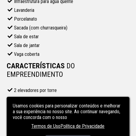
Infraestrutura para água quente
Lavanderia
Porcelanato
Sacada (com churrasqueira)
Sala de estar
Sala de jantar
Vaga coberta
CARACTERÍSTICAS
DO
EMPREENDIMENTO
2 elevadores por torre
Brinquedoteca
Usamos cookies para personalizar conteúdos e melhorar
Condomínio com área de lazer
a sua experiência no nosso site. Ao continuar navegando,
Espaço Gourmet
você concorda com o nosso
Gás central
Termos de Uso
Política de Privacidade
Infraest. carregamento de carro elétrico