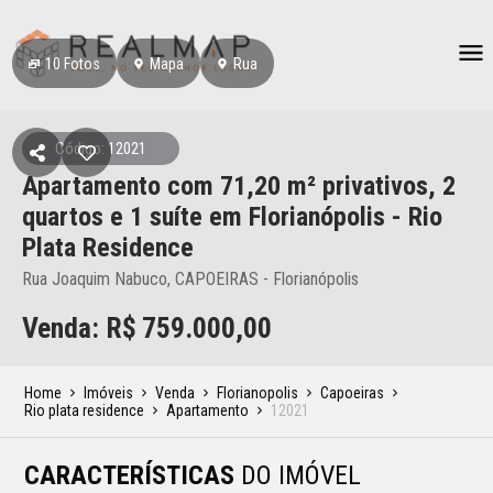
10
Fotos
Mapa
Rua
Código: 12021
Apartamento
com 71,20 m² privativos,
2
quartos e 1 suíte
em Florianópolis
- Rio
Plata Residence
Rua Joaquim Nabuco, CAPOEIRAS - Florianópolis
Venda: R$
759.000,00
Home
Imóveis
Venda
Florianopolis
Capoeiras
Rio plata residence
Apartamento
12021
CARACTERÍSTICAS
DO IMÓVEL