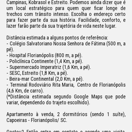
Campinas, Kobrasol e Estreito. Podemos ainda dizer que é 
um local estratégico para quem quer ficar longe de 
trechos com trânsito intenso. Escolha o endereço certo 
para fazer parte da sua história. Facilidade, conforto, e 
lazer farão parte da sua trajetória de vida neste lugar.

Distância estimada a alguns pontos de referência:

- Colégio Salvatoriano Nossa Senhora de Fátima (500 m, a 
pé).

- Hospital Florianópolis (800 m, a pé).

- Policlínica Continente (1,4 Km, a pé).

- Supermercado Imperatriz (1,6 Km, a pé).

- SESC, Estreito (1,8 Km, a pé).

- Beira-mar Continental (2,0 Km, a pé).

- Terminal Rodoviário Rita Maria,  Centro de Florianópolis 
(4,6 Km, de carro).

(*Distância estimada segundo Google Maps que pode 
variar, dependendo do trajeto escolhido).

Apartamento à venda, 2 dormitórios (sendo 1 suíte), 
Capoeiras - Florianópolis/ SC.

Gostou? Então entre em contato e agende uma visita, 