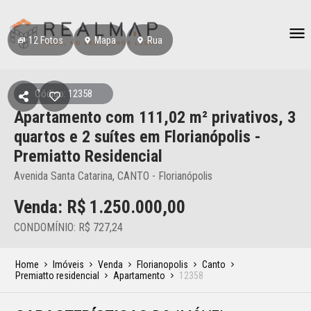
12
Fotos
Mapa
Rua
Código: 12358
Apartamento
com 111,02 m² privativos,
3
quartos e 2 suítes
em Florianópolis
-
Premiatto Residencial
Avenida Santa Catarina, CANTO - Florianópolis
Venda: R$
1.250.000,00
CONDOMÍNIO: R$ 727,24
Home
Imóveis
Venda
Florianopolis
Canto
Premiatto residencial
Apartamento
12358