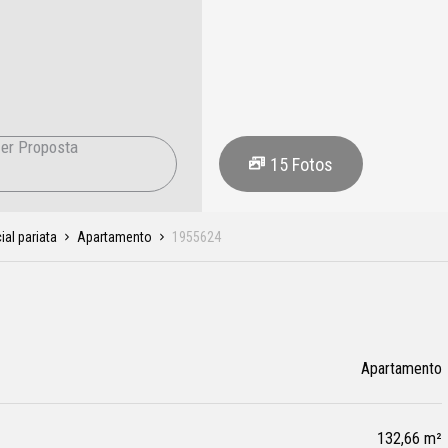
er Proposta
15
Fotos
ial pariata
Apartamento
1955624
Apartamento
132,66 m²