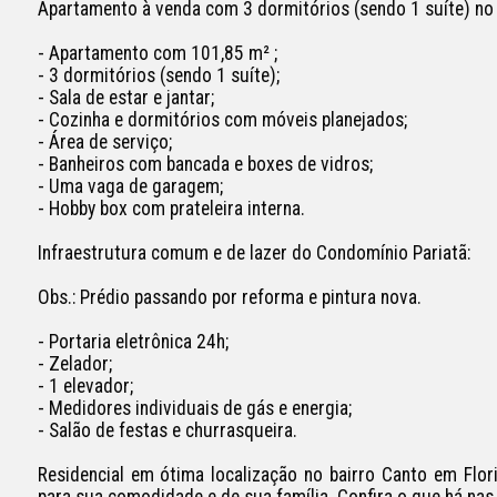
Apartamento à venda com 3 dormitórios (sendo 1 suíte) no C
- Apartamento com 101,85 m² ;

- 3 dormitórios (sendo 1 suíte);

- Sala de estar e jantar;

- Cozinha e dormitórios com móveis planejados;

- Área de serviço;

- Banheiros com bancada e boxes de vidros;

- Uma vaga de garagem;

- Hobby box com prateleira interna.

Infraestrutura comum e de lazer do Condomínio Pariatã:

Obs.: Prédio passando por reforma e pintura nova.

- Portaria eletrônica 24h;

- Zelador;

- 1 elevador;

- Medidores individuais de gás e energia;

- Salão de festas e churrasqueira.

Residencial em ótima localização no bairro Canto em Flor
para sua comodidade e de sua família. Confira o que há nas 