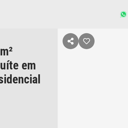
 m²
suíte
em
sidencial