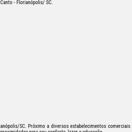
anto - Florianópolis/ SC.

ianópolis/SC. Próximo a diversos estabelecimentos comerciais 
proximidades para seu conforto, lazer e educação.
