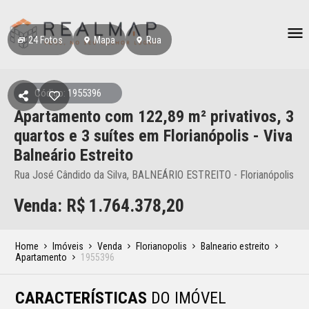
24
Fotos
Mapa
Rua
Código: 1955396
Apartamento
com 122,89 m² privativos,
3
quartos e 3 suítes
em Florianópolis
- Viva
Balneário Estreito
Rua José Cândido da Silva, BALNEÁRIO ESTREITO - Florianópolis
Venda: R$
1.764.378,20
Home
Imóveis
Venda
Florianopolis
Balneario estreito
Apartamento
1955396
CARACTERÍSTICAS
DO IMÓVEL