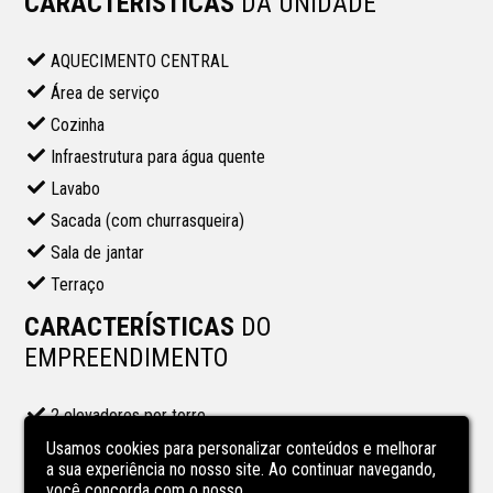
CARACTERÍSTICAS
DA UNIDADE
AQUECIMENTO CENTRAL
Área de serviço
Cozinha
Infraestrutura para água quente
Lavabo
Sacada (com churrasqueira)
Sala de jantar
Terraço
CARACTERÍSTICAS
DO
EMPREENDIMENTO
2 elevadores por torre
Brinquedoteca
Usamos cookies para personalizar conteúdos e melhorar
a sua experiência no nosso site. Ao continuar navegando,
Condomínio com área de lazer
você concorda com o nosso