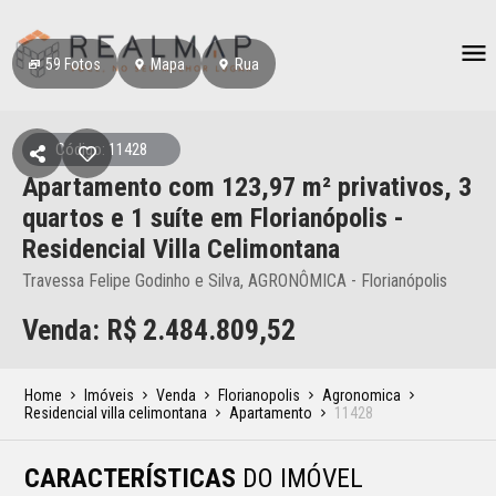
59
Fotos
Mapa
Rua
Código: 11428
Apartamento
com 123,97 m² privativos,
3
quartos e 1 suíte
em Florianópolis
-
Residencial Villa Celimontana
Travessa Felipe Godinho e Silva, AGRONÔMICA - Florianópolis
Venda: R$
2.484.809,52
Home
Imóveis
Venda
Florianopolis
Agronomica
Residencial villa celimontana
Apartamento
11428
CARACTERÍSTICAS
DO IMÓVEL