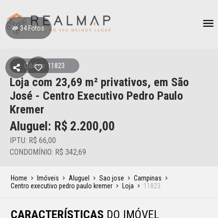
34
Fotos
Código: 11823
Loja
com 23,69 m² privativos,
em São
José
- Centro Executivo Pedro Paulo
Kremer
Aluguel: R$
2.200,00
IPTU: R$ 66,00
CONDOMÍNIO: R$ 342,69
Home
Imóveis
Aluguel
Sao jose
Campinas
Centro executivo pedro paulo kremer
Loja
11823
CARACTERÍSTICAS
DO IMÓVEL