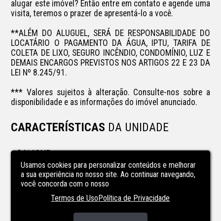
alugar este imóvel? Então entre em contato e agende uma 
visita, teremos o prazer de apresentá-lo a você.

**ALÉM DO ALUGUEL, SERÁ DE RESPONSABILIDADE DO 
LOCATÁRIO O PAGAMENTO DA ÁGUA, IPTU, TARIFA DE 
COLETA DE LIXO, SEGURO INCÊNDIO, CONDOMÍNIO, LUZ E 
DEMAIS ENCARGOS PREVISTOS NOS ARTIGOS 22 E 23 DA 
LEI Nº 8.245/91.

*** Valores sujeitos à alteração. Consulte-nos sobre a 
disponibilidade e as informações do imóvel anunciado.
CARACTERÍSTICAS
DA UNIDADE
ALARME
Usamos cookies para personalizar conteúdos e melhorar
CARACTERÍSTICAS
DO
a sua experiência no nosso site. Ao continuar navegando,
você concorda com o nosso
EMPREENDIMENTO
Termos de Uso
Política de Privacidade
2 elevadores por torre