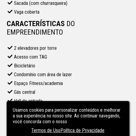
Sacada (com churrasqueira)
Vaga coberta
CARACTERÍSTICAS
DO
EMPREENDIMENTO
2 elevadores por torre
Acesso com TAG
Bicicletário
Condomínio com área de lazer
Espaço Fitness/academia
Gás central
Hall de entrada
Pet Place
Usamos cookies para personalizar conteúdos e melhorar
a sua experiência no nosso site. Ao continuar navegando,
Piscina no condominio
você concorda com o nosso
Playground
Termos de Uso
Política de Privacidade