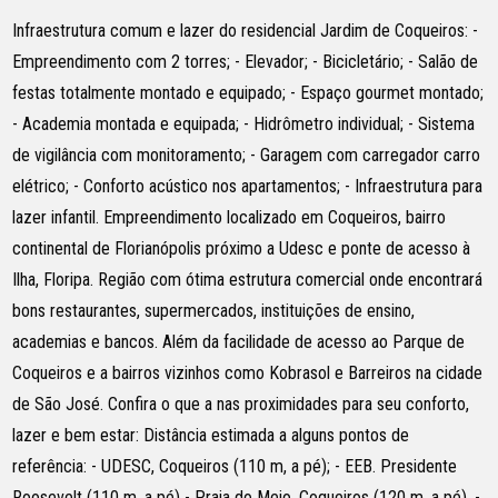
Infraestrutura comum e lazer do residencial Jardim de Coqueiros: -
Empreendimento com 2 torres; - Elevador; - Bicicletário; - Salão de
festas totalmente montado e equipado; - Espaço gourmet montado;
- Academia montada e equipada; - Hidrômetro individual; - Sistema
de vigilância com monitoramento; - Garagem com carregador carro
elétrico; - Conforto acústico nos apartamentos; - Infraestrutura para
lazer infantil. Empreendimento localizado em Coqueiros, bairro
continental de Florianópolis próximo a Udesc e ponte de acesso à
Ilha, Floripa. Região com ótima estrutura comercial onde encontrará
bons restaurantes, supermercados, instituições de ensino,
academias e bancos. Além da facilidade de acesso ao Parque de
Coqueiros e a bairros vizinhos como Kobrasol e Barreiros na cidade
de São José. Confira o que a nas proximidades para seu conforto,
lazer e bem estar: Distância estimada a alguns pontos de
referência: - UDESC, Coqueiros (110 m, a pé); - EEB. Presidente
Roosevelt (110 m, a pé) - Praia do Meio, Coqueiros (120 m, a pé). -