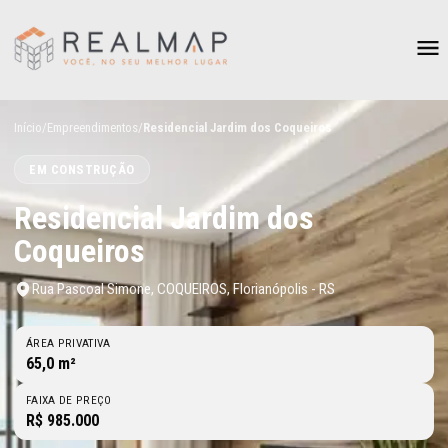
Início
/
Empreendimentos
/
Residencial Jardim dos Coqueiros
EM CONSTRUÇÃO
Residencial Jardim dos
Coqueiros
Rua Pascoal Simone, COQUEIROS, Florianópolis - RS
ÁREA PRIVATIVA
65,0 m²
FAIXA DE PREÇO
R$ 985.000